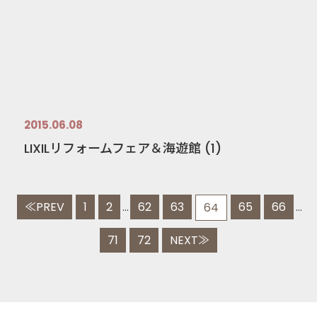
2015.06.08
LIXILリフォームフェア＆海遊館 (1)
≪PREV
1
2
62
63
65
66
...
64
...
71
72
NEXT≫