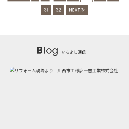
31
32
NEXT≫
Blog