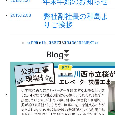
年末年始のお知らせ
2015.12.21
弊社副社長の和島よ
2015.12.08
りご挨拶
≪PREV
1
2
...
26
27
28
29
30
31
32
NEXT≫
Blog