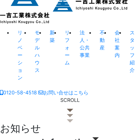
リ
モ
新
リ
法
不
会
ス
ノ
デ
築
フ
人・
動
社
タ
ベ
ル
ォ
公共
産
案
ッ
ー
ハ
ー
事業
内
フ
シ
ウ
ム
紹
ョ
ス
介
ン
0120-58-4518
お問い合せはこちら
SCROLL
お知らせ