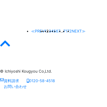
≪PREV
1
2
3
4
5
6
7
...
71
72
NEXT≫
© Ichiyoshi Kougyou Co,Ltd.
資料請求
0120-58-4518
お問い合わせ