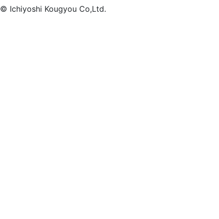
© Ichiyoshi Kougyou Co,Ltd.