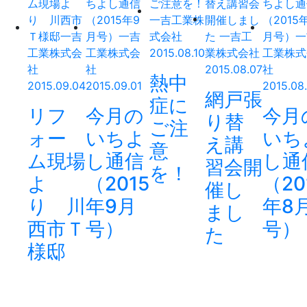
2015.08.10
2015.08.07
熱中
2015.09.04
2015.09.01
2015.08
網戸張
症に
リフ
今月の
今月
り替
ご注
ォー
いちよ
いち
え講
意
ム現場
し通信
し通
習会開
を！
よ
（2015
（20
催し
り 川
年9月
年8
まし
西市Ｔ
号）
号）
た
様邸