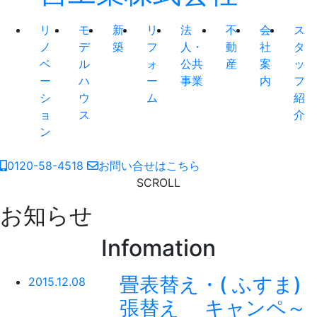
リ
モ
新
リ
法
不
会
ス
ノ
デ
築
フ
人・
動
社
タ
ベ
ル
ォ
公共
産
案
ッ
ー
ハ
ー
事業
内
フ
シ
ウ
ム
紹
ョ
ス
介
ン
0120-58-4518
お問い合せはこちら
SCROLL
お知らせ
Infomation
畳表替え・( ふすま)
2015.12.08
張替え キャンペ～