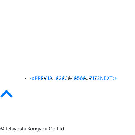
≪PREV
1
2
...
62
63
64
65
66
...
71
72
NEXT≫
© Ichiyoshi Kougyou Co,Ltd.