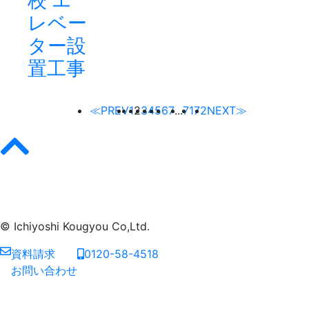
レベー
ター設
置工事
≪PREV
1
2
3
4
5
6
7
...
71
72
NEXT≫
© Ichiyoshi Kougyou Co,Ltd.
資料請求
0120-58-4518
お問い合わせ