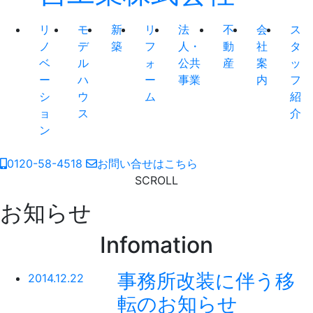
リ
モ
新
リ
法
不
会
ス
ノ
デ
築
フ
人・
動
社
タ
ベ
ル
ォ
公共
産
案
ッ
ー
ハ
ー
事業
内
フ
シ
ウ
ム
紹
ョ
ス
介
ン
0120-58-4518
お問い合せはこちら
SCROLL
お知らせ
Infomation
事務所改装に伴う移
2014.12.22
転のお知らせ