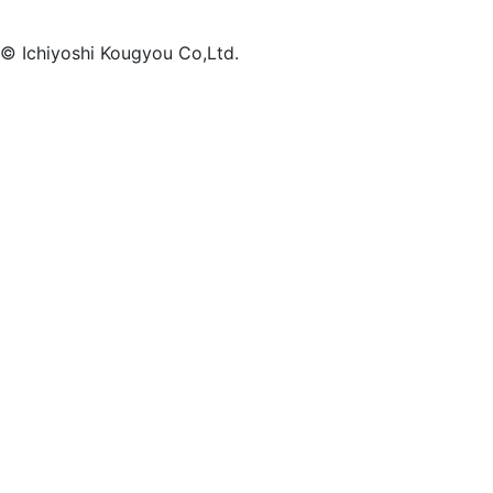
© Ichiyoshi Kougyou Co,Ltd.