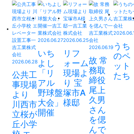
2026.06.
2026.06.27
2026.06.25
うち
2026.06.19
いち
リフ
のペ
故 常
よし
ォーム
2026.06.28
ット
務取
「リ
現場よ
公共工
たち
締役
アル
り 宝
事現場
尾上
野球盤
塚市A
より
久男
大会」
様邸
川西市
さん
開催
立桜が
を偲
丘小学
んで
校 エ