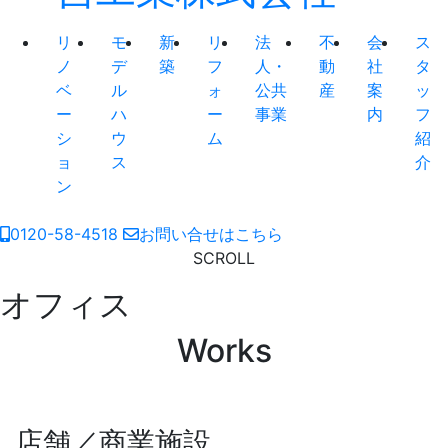
リ
モ
新
リ
法
不
会
ス
ノ
デ
築
フ
人・
動
社
タ
ベ
ル
ォ
公共
産
案
ッ
ー
ハ
ー
事業
内
フ
シ
ウ
ム
紹
ョ
ス
介
ン
0120-58-4518
お問い合せはこちら
SCROLL
オフィス
Works
店舗／商業施設