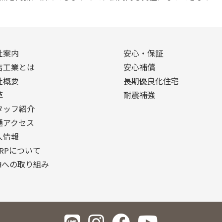
社案内
安心・保証
吉工業とは
安心補償
社概要
長期優良化住宅
革
耐震補強
タッフ紹介
通アクセス
人情報
ORPについて
EHへの取り組み