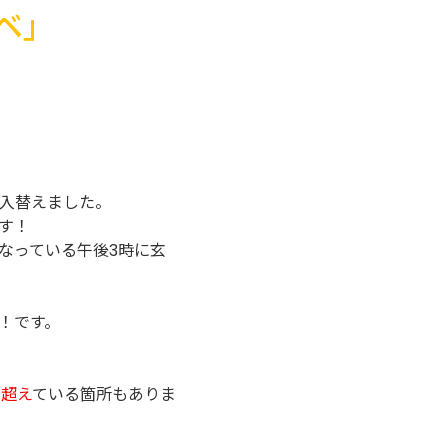
ベ」
入替えました。
す！
なっている午後3時に玄
！です。
を超え
ている箇所もありま