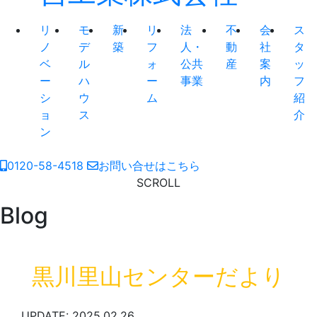
リ
モ
新
リ
法
不
会
ス
ノ
デ
築
フ
人・
動
社
タ
ベ
ル
ォ
公共
産
案
ッ
ー
ハ
ー
事業
内
フ
シ
ウ
ム
紹
ョ
ス
介
ン
0120-58-4518
お問い合せはこちら
SCROLL
Blog
黒川里山センターだより
UPDATE: 2025.02.26