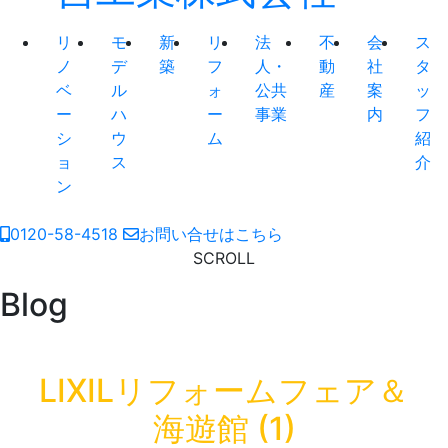
リ
モ
新
リ
法
不
会
ス
ノ
デ
築
フ
人・
動
社
タ
ベ
ル
ォ
公共
産
案
ッ
ー
ハ
ー
事業
内
フ
シ
ウ
ム
紹
ョ
ス
介
ン
0120-58-4518
お問い合せはこちら
SCROLL
Blog
LIXILリフォームフェア＆
海遊館 (1)