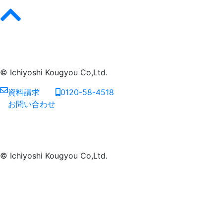
© Ichiyoshi Kougyou Co,Ltd.
資料請求
0120-58-4518
お問い合わせ
© Ichiyoshi Kougyou Co,Ltd.