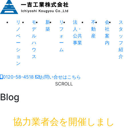
リ
モ
新
リ
法
不
会
ス
ノ
デ
築
フ
人・
動
社
タ
ベ
ル
ォ
公共
産
案
ッ
ー
ハ
ー
事業
内
フ
シ
ウ
ム
紹
ョ
ス
介
ン
0120-58-4518
お問い合せはこちら
SCROLL
Blog
協力業者会を開催しまし