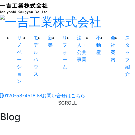
リ
モ
新
リ
法
不
会
ス
ノ
デ
築
フ
人・
動
社
タ
ベ
ル
ォ
公共
産
案
ッ
ー
ハ
ー
事業
内
フ
シ
ウ
ム
紹
ョ
ス
介
ン
0120-58-4518
お問い合せはこちら
SCROLL
Blog