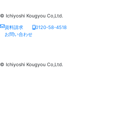
© Ichiyoshi Kougyou Co,Ltd.
資料請求
0120-58-4518
お問い合わせ
© Ichiyoshi Kougyou Co,Ltd.