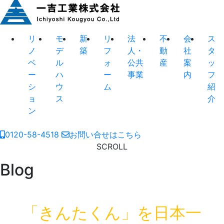
リ
モ
新
リ
法
不
会
ス
ノ
デ
築
フ
人・
動
社
タ
ベ
ル
ォ
公共
産
案
ッ
ー
ハ
ー
事業
内
フ
シ
ウ
ム
紹
ョ
ス
介
ン
0120-58-4518
お問い合せはこちら
SCROLL
Blog
「きんたくん」を日本一