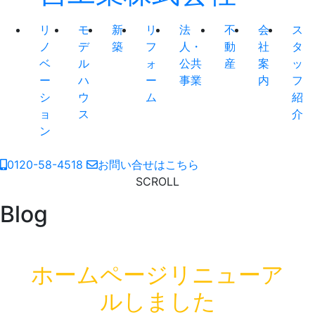
リ
モ
新
リ
法
不
会
ス
ノ
デ
築
フ
人・
動
社
タ
ベ
ル
ォ
公共
産
案
ッ
ー
ハ
ー
事業
内
フ
シ
ウ
ム
紹
ョ
ス
介
ン
0120-58-4518
お問い合せはこちら
SCROLL
Blog
ホームページリニューア
ルしました