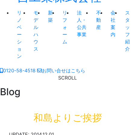
リ
モ
新
リ
法
不
会
ス
ノ
デ
築
フ
人・
動
社
タ
ベ
ル
ォ
公共
産
案
ッ
ー
ハ
ー
事業
内
フ
シ
ウ
ム
紹
ョ
ス
介
ン
0120-58-4518
お問い合せはこちら
SCROLL
Blog
和島よりご挨拶
UPDATE: 2014.12.01