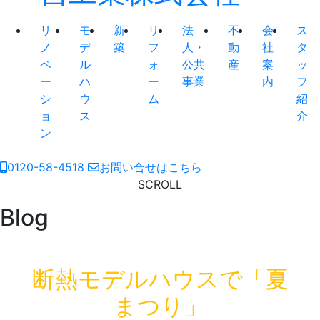
リ
モ
新
リ
法
不
会
ス
ノ
デ
築
フ
人・
動
社
タ
ベ
ル
ォ
公共
産
案
ッ
ー
ハ
ー
事業
内
フ
シ
ウ
ム
紹
ョ
ス
介
ン
0120-58-4518
お問い合せはこちら
SCROLL
Blog
断熱モデルハウスで「夏
まつり」