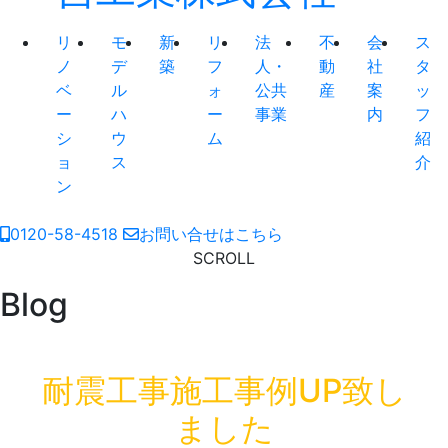
リ
モ
新
リ
法
不
会
ス
ノ
デ
築
フ
人・
動
社
タ
ベ
ル
ォ
公共
産
案
ッ
ー
ハ
ー
事業
内
フ
シ
ウ
ム
紹
ョ
ス
介
ン
0120-58-4518
お問い合せはこちら
SCROLL
Blog
耐震工事施工事例UP致し
ました