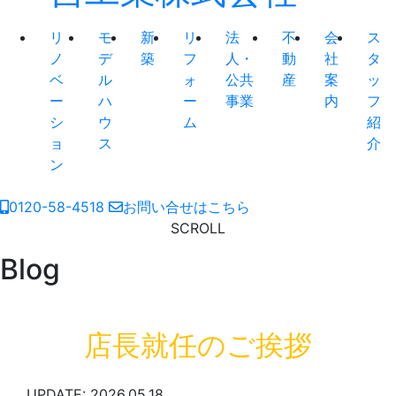
リ
モ
新
リ
法
不
会
ス
ノ
デ
築
フ
人・
動
社
タ
ベ
ル
ォ
公共
産
案
ッ
ー
ハ
ー
事業
内
フ
シ
ウ
ム
紹
ョ
ス
介
ン
0120-58-4518
お問い合せはこちら
SCROLL
Blog
店長就任のご挨拶
UPDATE: 2026.05.18