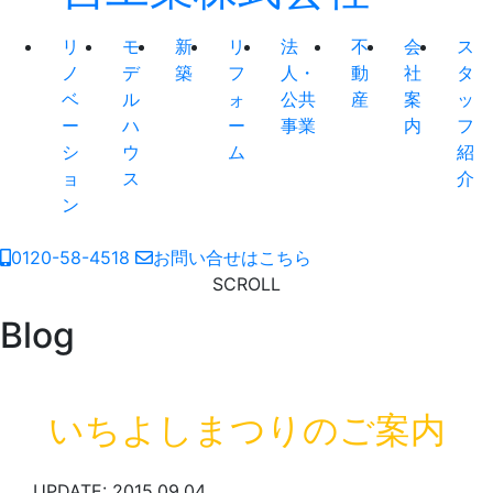
リ
モ
新
リ
法
不
会
ス
ノ
デ
築
フ
人・
動
社
タ
ベ
ル
ォ
公共
産
案
ッ
ー
ハ
ー
事業
内
フ
シ
ウ
ム
紹
ョ
ス
介
ン
0120-58-4518
お問い合せはこちら
SCROLL
Blog
いちよしまつりのご案内
UPDATE: 2015.09.04