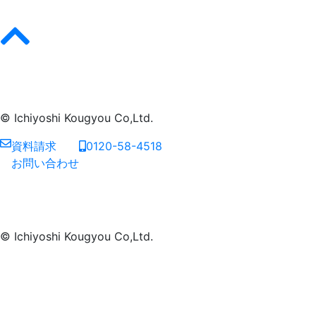
© Ichiyoshi Kougyou Co,Ltd.
資料請求
0120-58-4518
お問い合わせ
© Ichiyoshi Kougyou Co,Ltd.