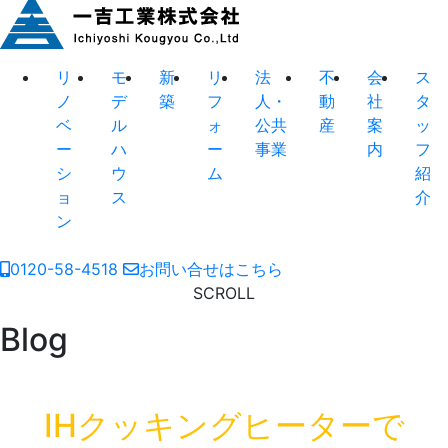
リ
モ
新
リ
法
不
会
ス
ノ
デ
築
フ
人・
動
社
タ
ベ
ル
ォ
公共
産
案
ッ
ー
ハ
ー
事業
内
フ
シ
ウ
ム
紹
ョ
ス
介
ン
0120-58-4518
お問い合せはこちら
SCROLL
Blog
IHクッキングヒーターで