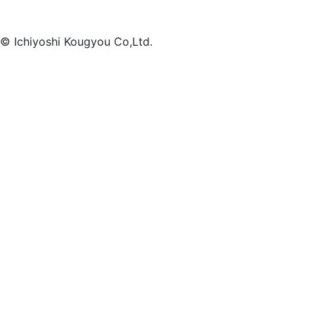
© Ichiyoshi Kougyou Co,Ltd.