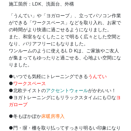
施工箇所：LDK、洗面台、外構
「うんてい」や「ヨガロープ」、立ってパソコン作業
ができる「ワークスペース」などを取り入れ、お家で
の時間がより快適に過ごせるようになりました。
また、和室をなくしたことで明るく広々とした空間と
なり、バリアフリーにもなりました。
ワンルームのように使えるL D Kは、ご家族やご友人
が集まってもゆったりと過ごせる、心地よい空間にな
りました。
●いつでも気軽にトレーニングできる
うんてい
●
ワークスペース
●北欧テイストの
アクセントウォール
がかわいい！
●ヨガトレーニングにもリラックスタイムにも◎な
ヨ
ガロープ
●冬もぽかぽか
床暖房導入
●門・塀・柵を取り払ってすっきり明るい印象になり