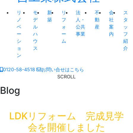
リ
モ
新
リ
法
不
会
ス
ノ
デ
築
フ
人・
動
社
タ
ベ
ル
ォ
公共
産
案
ッ
ー
ハ
ー
事業
内
フ
シ
ウ
ム
紹
ョ
ス
介
ン
0120-58-4518
お問い合せはこちら
SCROLL
Blog
LDKリフォーム 完成見学
会を開催しました