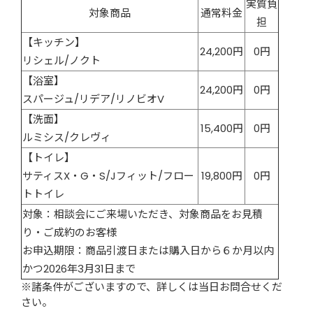
実質負
対象商品
通常料金
担
【キッチン】
24,200円
0円
リシェル/ノクト
【浴室】
24,200円
0円
スパージュ/リデア/リノビオV
【洗面】
15,400円
0円
ルミシス/クレヴィ
【トイレ】
サティスX・G・S/Jフィット/フロー
19,800円
0円
トトイレ
対象：相談会にご来場いただき、対象商品をお見積
り・ご成約のお客様
お申込期限：商品引渡日または購入日から６か月以内
かつ2026年3月31日まで
※諸条件がございますので、詳しくは当日お問合せくだ
さい。