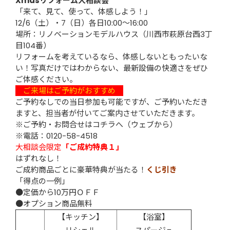
Xmasリフォーム大相談会
「来て、見て、使って、体感しよう！」
12/6（土）・7（日）各日10:00～16:00
場所：リノベーションモデルハウス（川西市萩原台西3丁
目104番）
リフォームを考えているなら、体感しないともったいな
い！写真だけではわからない、最新設備の快適さをぜひ
ご体感ください。
ご来場はご予約がおすすめ
ご予約なしでの当日参加も可能ですが、ご予約いただき
ますと、担当者が付いてご案内させていただきます。
※ご予約・お問合せは
コチラ
へ（ウェブから）
※電話：0120-58-4518
大相談会限定
「ご成約特典１」
はずれなし！
ご成約商品ごとに豪華特典が当たる！
くじ引き
「得点の一例」
●定価から10万円ＯＦＦ
●オプション商品無料
【キッチン】
【浴室】