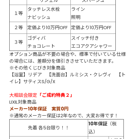
リシェル
スパージュ
タッチレス水栓
ライン
１等
ナビッシュ
照明
２等
定価より10万円OFF
定価より10万円OFF
ゴディバ
スイッチ付き
３等
チョコレート
エコアクアシャワー
オプション商品が不要の場合や、標準で付いている仕様
の場合には、差額分を値引きさせていただきます。
※その他くじびき対象商品
【浴室】リデア 【洗面台】ルミシス・クレヴィ 【ト
イレ】サティスS/G/X
大相談会限定
「ご成約特典２」
LIXIL対象商品
メーカー10年保証 実質0円
※通常のメーカー保証は2年なので、大変お得です！
10年保証
（税
先着 各5台限り！！
込）