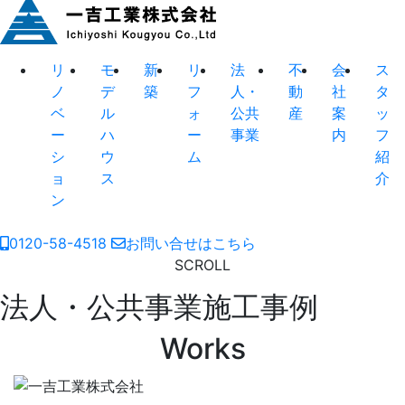
リ
モ
新
リ
法
不
会
ス
ノ
デ
築
フ
人・
動
社
タ
ベ
ル
ォ
公共
産
案
ッ
ー
ハ
ー
事業
内
フ
シ
ウ
ム
紹
ョ
ス
介
ン
0120-58-4518
お問い合せはこちら
SCROLL
法人・公共事業施工事例
Works