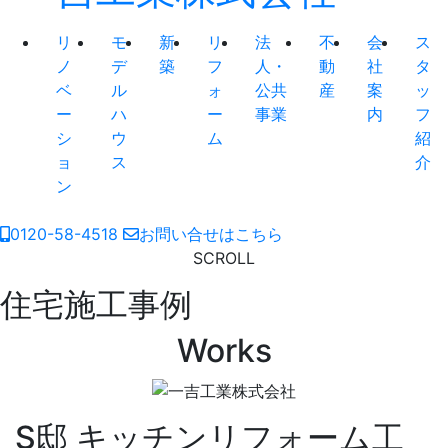
リ
モ
新
リ
法
不
会
ス
ノ
デ
築
フ
人・
動
社
タ
ベ
ル
ォ
公共
産
案
ッ
ー
ハ
ー
事業
内
フ
シ
ウ
ム
紹
ョ
ス
介
ン
0120-58-4518
お問い合せはこちら
SCROLL
住宅施工事例
Works
S邸 キッチンリフォーム工