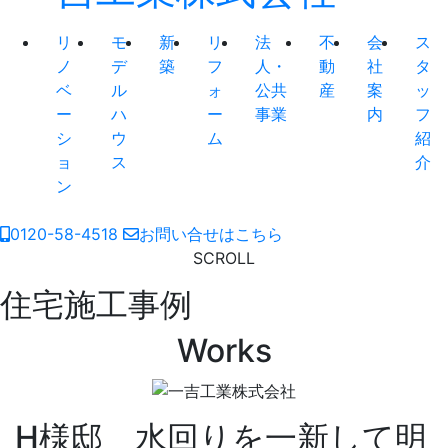
リ
モ
新
リ
法
不
会
ス
ノ
デ
築
フ
人・
動
社
タ
ベ
ル
ォ
公共
産
案
ッ
ー
ハ
ー
事業
内
フ
シ
ウ
ム
紹
ョ
ス
介
ン
0120-58-4518
お問い合せはこちら
SCROLL
住宅施工事例
Works
H様邸 水回りを一新して明