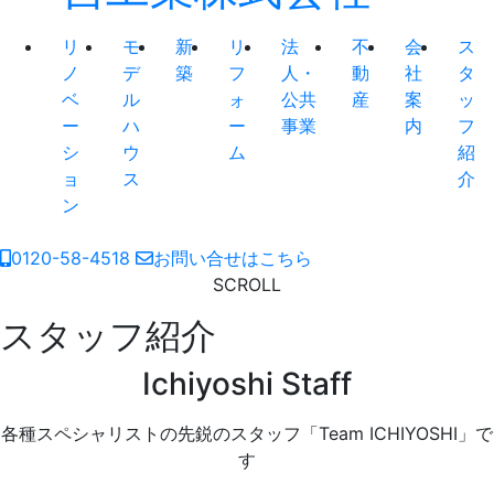
リ
モ
新
リ
法
不
会
ス
ノ
デ
築
フ
人・
動
社
タ
ベ
ル
ォ
公共
産
案
ッ
ー
ハ
ー
事業
内
フ
シ
ウ
ム
紹
ョ
ス
介
ン
0120-58-4518
お問い合せはこちら
SCROLL
スタッフ紹介
Ichiyoshi Staff
各種スペシャリストの先鋭のスタッフ「Team ICHIYOSHI」で
す