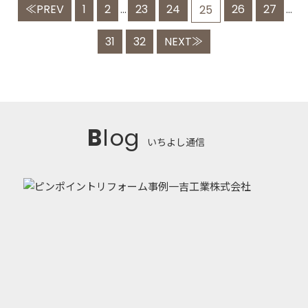
≪PREV
1
2
23
24
26
27
...
25
...
31
32
NEXT≫
Blog