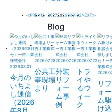
≪PREV
1
2
...
26
27
28
29
30
31
32
NEXT≫
Blog
2026.07.28
2026.07.26
2026.07.22
2026.08.01
公共工
外装
トラ
2026.07
今月の
事現場
リフ
イや
リフ
いちよ
より
ォー
るウ
ォー
し通信
ム事
ィー
ム駆
（2026
例
ク
け込
年8月