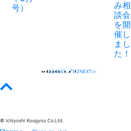
み相
号）
談会
を開
催し
まし
た！
1
2
3
4
5
6
7
...
71
72
NEXT≫
© Ichiyoshi Kougyou Co,Ltd.