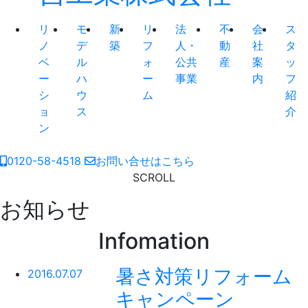
リ
モ
新
リ
法
不
会
ス
ノ
デ
築
フ
人・
動
社
タ
ベ
ル
ォ
公共
産
案
ッ
ー
ハ
ー
事業
内
フ
シ
ウ
ム
紹
ョ
ス
介
ン
0120-58-4518
お問い合せはこちら
SCROLL
お知らせ
Infomation
暑さ対策リフォーム
2016.07.07
キャンペーン