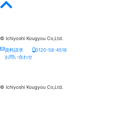
© Ichiyoshi Kougyou Co,Ltd.
資料請求
0120-58-4518
お問い合わせ
© Ichiyoshi Kougyou Co,Ltd.