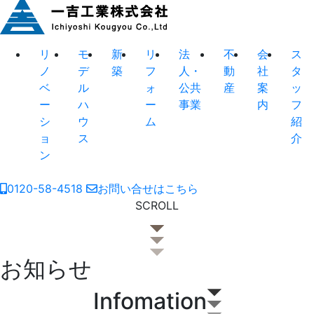
リ
モ
新
リ
法
不
会
ス
ノ
デ
築
フ
人・
動
社
タ
ベ
ル
ォ
公共
産
案
ッ
ー
ハ
ー
事業
内
フ
シ
ウ
ム
紹
ョ
ス
介
ン
0120-58-4518
お問い合せはこちら
SCROLL
お知らせ
Infomation