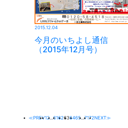
2015.12.04
今月のいちよし通信
（2015年12月号）
≪PREV
1
2
...
61
62
63
64
65
...
71
72
NEXT≫