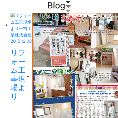
Blog
2015.12.08
リフ
ォー
ム工
事現
場よ
り